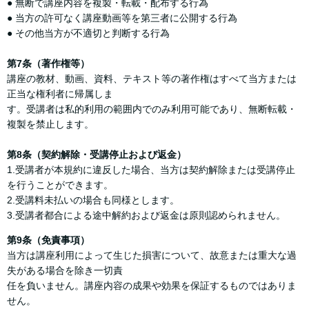
● 無断で講座内容を複製・転載・配布する行為
● 当方の許可なく講座動画等を第三者に公開する行為
● その他当方が不適切と判断する行為
第7条（著作権等）
講座の教材、動画、資料、テキスト等の著作権はすべて当方または
正当な権利者に帰属しま
す。受講者は私的利用の範囲内でのみ利用可能であり、無断転載・
複製を禁止します。
第8条（契約解除・受講停止および返金）
1.受講者が本規約に違反した場合、当方は契約解除または受講停止
を行うことができます。
2.受講料未払いの場合も同様とします。
3.受講者都合による途中解約および返金は原則認められません。
第9条（免責事項）
当方は講座利用によって生じた損害について、故意または重大な過
失がある場合を除き一切責
任を負いません。講座内容の成果や効果を保証するものではありま
せん。